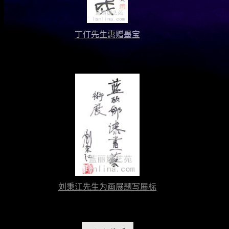
丁仃先生惠赠墨宝
刘秉江先生为画展题写展标