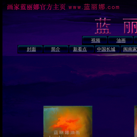
视频
油画
封面
简介
新看点
中国长城
闽南家