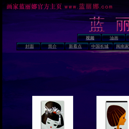
视频
油画
封面
简介
新看点
中国长城
闽南家