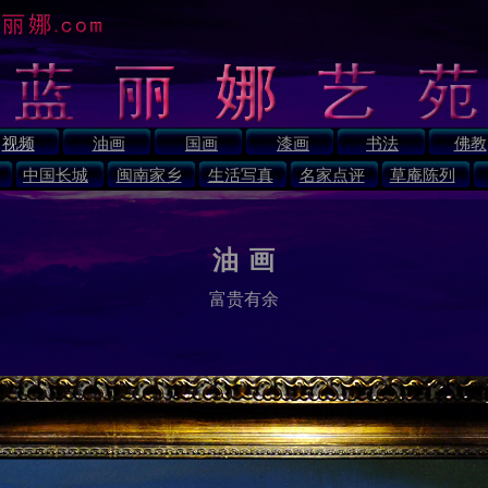
视频
油画
国画
漆画
书法
佛教
中国长城
闽南家乡
生活写真
名家点评
草庵陈列
油
画
富贵有余