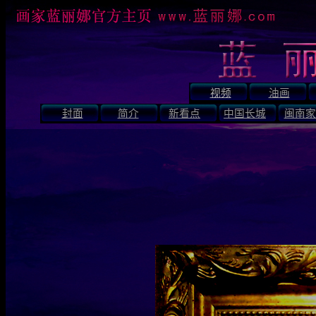
视频
油画
封面
简介
新看点
中国长城
闽南家